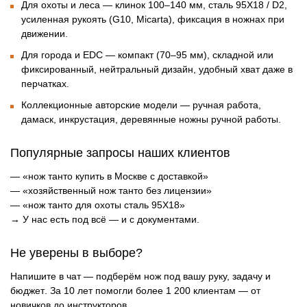
Для охоты и леса
— клинок 100–140 мм, сталь 95Х18 / D2,
усиленная рукоять (G10, Micarta), фиксация в ножнах при
движении.
Для города и EDC
— компакт (70–95 мм), складной или
фиксированный, нейтральный дизайн, удобный хват даже в
перчатках.
Коллекционные авторские модели
— ручная работа,
дамаск, инкрустация, деревянные ножны ручной работы.
Популярные запросы наших клиентов
— «нож танто купить в Москве с доставкой»
— «хозяйственный нож танто без лицензии»
— «нож танто для охоты сталь 95Х18»
→
У нас есть под всё — и с документами.
Не уверены в выборе?
Напишите в чат — подберём нож
под вашу руку, задачу и
бюджет
. За 10 лет помогли более 1 200 клиентам — от
новичков до инструкторов.