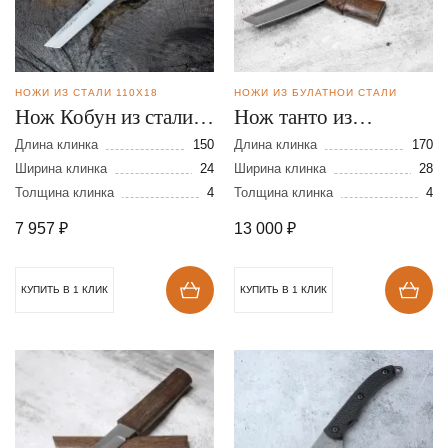
НОЖИ ИЗ СТАЛИ 110Х18
НОЖИ ИЗ БУЛАТНОЙ СТАЛИ
Нож Кобун из стали
Нож танто из
110Х18
булатной стали в
Длина клинка
150
Длина клинка
170
Ширина клинка
24
деревянных ножнах
Ширина клинка
28
Толщина клинка
4
Толщина клинка
4
7 957
₽
13 000
₽
КУПИТЬ В 1 КЛИК
КУПИТЬ В 1 КЛИК