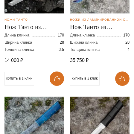
НОЖИ ТАНТО
НОЖИ ИЗ ЛАМИНИРОВАННОЙ СТАЛИ
Нож Танто из
Нож Танто из
дамасской стали
ламинированной
Длина клинка
170
Длина клинка
170
Ширина клинка
28
стали
Ширина клинка
28
Толщина клинка
3.5
Толщина клинка
4
14 000
₽
35 750
₽
КУПИТЬ В 1 КЛИК
КУПИТЬ В 1 КЛИК