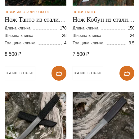
НОЖИ ИЗ СТАЛИ 110Х18
НОЖИ ТАНТО
Нож Танто из стали
Нож Кобун из стали
110Х18
Х12МФ
Длина клинка
170
Длина клинка
150
Ширина клинка
28
Ширина клинка
24
Толщина клинка
4
Толщина клинка
3.5
8 500
₽
7 500
₽
КУПИТЬ В 1 КЛИК
КУПИТЬ В 1 КЛИК