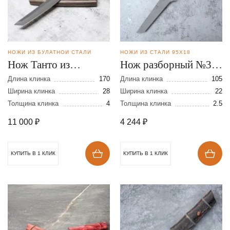
НОЖИ ИЗ БУЛАТНОЙ СТАЛИ
НОЖИ ИЗ СТАЛИ 95Х18
Нож Танто из
Нож разборный №3
булатной стали
из стали 95Х18
Длина клинка
170
Длина клинка
105
Ширина клинка
28
Ширина клинка
22
Толщина клинка
4
Толщина клинка
2.5
11 000
₽
4 244
₽
КУПИТЬ В 1 КЛИК
КУПИТЬ В 1 КЛИК