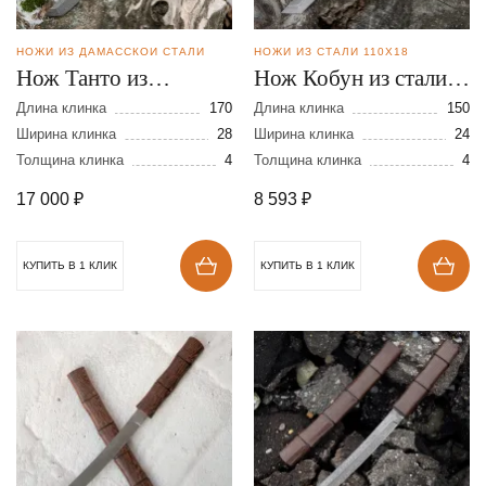
НОЖИ ИЗ ДАМАССКОЙ СТАЛИ
НОЖИ ИЗ СТАЛИ 110Х18
Нож Танто из
Нож Кобун из стали
дамасской стали
110Х18
Длина клинка
170
Длина клинка
150
Ширина клинка
28
Ширина клинка
24
Толщина клинка
4
Толщина клинка
4
17 000
₽
8 593
₽
КУПИТЬ В 1 КЛИК
КУПИТЬ В 1 КЛИК