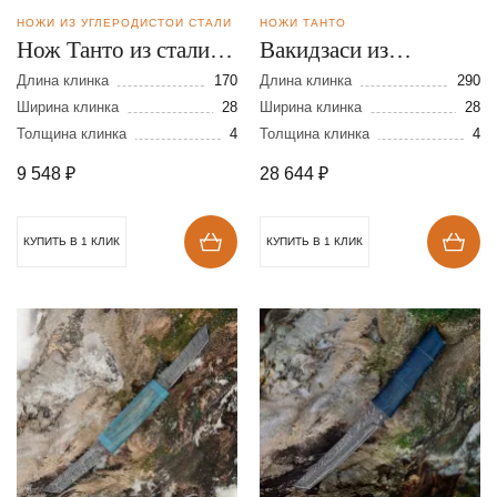
НОЖИ ИЗ УГЛЕРОДИСТОЙ СТАЛИ
НОЖИ ТАНТО
Нож Танто из стали
Вакидзаси из
У-10
булатной стали
Длина клинка
170
Длина клинка
290
Ширина клинка
28
Ширина клинка
28
Толщина клинка
4
Толщина клинка
4
9 548
₽
28 644
₽
КУПИТЬ В 1 КЛИК
КУПИТЬ В 1 КЛИК