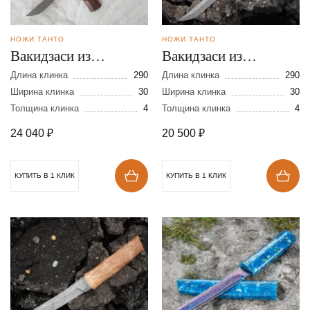
НОЖИ ТАНТО
НОЖИ ТАНТО
Вакидзаси из
Вакидзаси из
булатной стали
дамасской стали
Длина клинка
290
Длина клинка
290
Ширина клинка
30
Ширина клинка
30
Толщина клинка
4
Толщина клинка
4
24 040
₽
20 500
₽
КУПИТЬ В 1 КЛИК
КУПИТЬ В 1 КЛИК