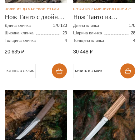
НОЖИ ИЗ ДАМАССКОЙ СТАЛИ
НОЖИ ИЗ ЛАМИНИРОВАННОЙ СТАЛИ
Нож Танто с двойным
Нож Танто из
клинком из дамасской
ламинированной
Длина клинка
170|120
Длина клинка
170
стали
Ширина клинка
23
стали
Ширина клинка
28
Толщина клинка
4
Толщина клинка
4
20 635
₽
30 448
₽
КУПИТЬ В 1 КЛИК
КУПИТЬ В 1 КЛИК