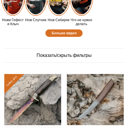
Ножи Гефест
Нож Спутник
Нож Сибиряк
Что не нужно
и Клыч
делать
Больше видео
Показать/скрыть фильтры
товар дня