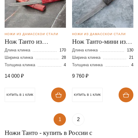
НОЖИ ИЗ ДАМАССКОЙ СТАЛИ
НОЖИ ИЗ ДАМАССКОЙ СТАЛИ
Нож Танто из
Нож Танто-мини из
дамасской стали
дамасской стали
Длина клинка
170
Длина клинка
130
Ширина клинка
28
Ширина клинка
21
Толщина клинка
4
Толщина клинка
4
14 000
₽
9 760
₽
КУПИТЬ В 1 КЛИК
КУПИТЬ В 1 КЛИК
1
2
Ножи Танто - купить в России с