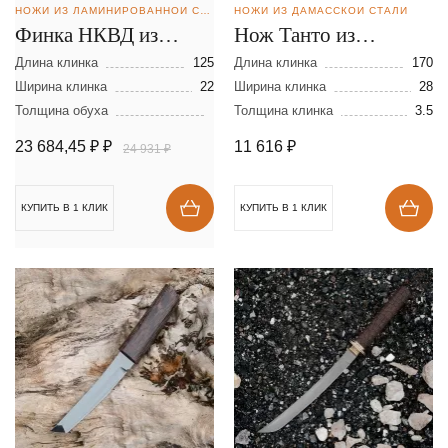
НОЖИ ИЗ ЛАМИНИРОВАННОЙ СТАЛИ
НОЖИ ИЗ ДАМАССКОЙ СТАЛИ
Финка НКВД из
Нож Танто из
ламинированной
дамасской стали
Длина клинка
125
Длина клинка
170
стали
Ширина клинка
22
Ширина клинка
28
Толщина обуха
Толщина клинка
3.5
23 684,45 ₽
₽
11 616
₽
24 931 ₽
КУПИТЬ В 1 КЛИК
КУПИТЬ В 1 КЛИК