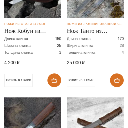
НОЖИ ИЗ СТАЛИ 110Х18
НОЖИ ИЗ ЛАМИНИРОВАННОЙ СТАЛИ
Нож Кобун из
Нож Танто из
кованной
ламинированной
Длина клинка
150
Длина клинка
170
нержавеющей стали
Ширина клинка
25
стали
Ширина клинка
28
Толщина клинка
3
Толщина клинка
4
110Х18
4 200
₽
25 000
₽
КУПИТЬ В 1 КЛИК
КУПИТЬ В 1 КЛИК