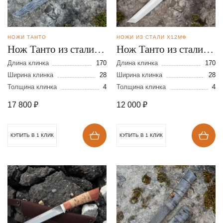
НОЖИ ТАНТО
НОЖИ ИЗ СТАЛИ Х12МФ
Нож Танто из стали
Нож Танто из стали
К-340
Х12МФ
Длина клинка
170
Длина клинка
170
Ширина клинка
28
Ширина клинка
28
Толщина клинка
4
Толщина клинка
4
17 800
₽
12 000
₽
КУПИТЬ В 1 КЛИК
КУПИТЬ В 1 КЛИК