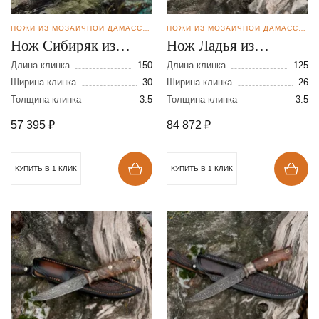
НОЖИ ИЗ МОЗАИЧНОЙ ДАМАССКОЙ СТАЛИ
НОЖИ ИЗ МОЗАИЧНОЙ ДАМАССКОЙ СТАЛИ
Нож Сибиряк из
Нож Ладья из
мозаичной дамасской
мозаичной дамасской
Длина клинка
150
Длина клинка
125
стали
Ширина клинка
30
стали
Ширина клинка
26
Толщина клинка
3.5
Толщина клинка
3.5
57 395
₽
84 872
₽
КУПИТЬ В 1 КЛИК
КУПИТЬ В 1 КЛИК