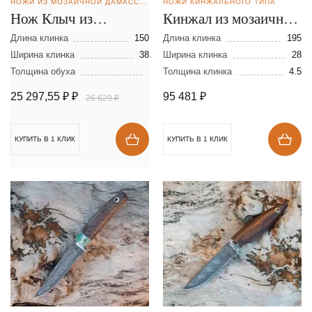
НОЖИ ИЗ МОЗАИЧНОЙ ДАМАССКОЙ СТАЛИ
НОЖИ КИНЖАЛЬНОГО ТИПА
Нож Клыч из
Кинжал из мозаичной
мозаичной дамасской
дамасской стали
Длина клинка
150
Длина клинка
195
стали
Ширина клинка
38
Ширина клинка
28
Толщина обуха
Толщина клинка
4.5
25 297,55 ₽
₽
95 481
₽
26 629 ₽
КУПИТЬ В 1 КЛИК
КУПИТЬ В 1 КЛИК