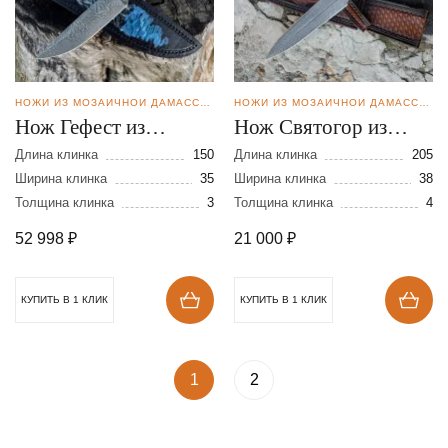
НОЖИ ИЗ МОЗАИЧНОЙ ДАМАССКОЙ СТАЛИ
НОЖИ ИЗ МОЗАИЧНОЙ ДАМАССКОЙ СТАЛИ
Нож Гефест из
Нож Святогор из
мозаичной дамасской
дамасской стали
Длина клинка
150
Длина клинка
205
стали
Ширина клинка
35
Ширина клинка
38
Толщина клинка
3
Толщина клинка
4
52 998
₽
21 000
₽
КУПИТЬ В 1 КЛИК
КУПИТЬ В 1 КЛИК
1
2