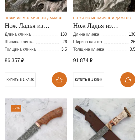
НОЖИ ИЗ МОЗАИЧНОЙ ДАМАССКОЙ СТАЛИ
НОЖИ ИЗ МОЗАИЧНОЙ ДАМАССКОЙ СТАЛИ
Нож Ладья из
Нож Ладья из
мозаичной дамасской
мозаичной дамасской
Длина клинка
130
Длина клинка
130
стали
Ширина клинка
26
стали
Ширина клинка
26
Толщина клинка
3.5
Толщина клинка
3.5
86 357
₽
91 874
₽
КУПИТЬ В 1 КЛИК
КУПИТЬ В 1 КЛИК
-5 %