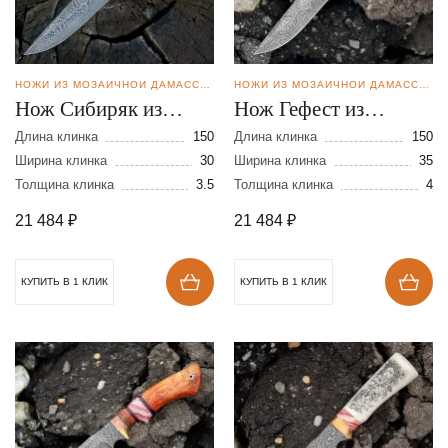
НОЖИ ИЗ МОЗАИЧНОЙ ДАМАССКОЙ СТАЛИ
НОЖИ ИЗ МОЗАИЧНОЙ ДАМАССКОЙ СТАЛИ
Нож Сибиряк из
Нож Гефест из
мозаичной дамасской
мозаичной дамасской
Длина клинка
150
Длина клинка
150
стали
Ширина клинка
30
стали
Ширина клинка
35
Толщина клинка
3.5
Толщина клинка
4
21 484
₽
21 484
₽
КУПИТЬ В 1 КЛИК
КУПИТЬ В 1 КЛИК