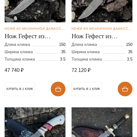
НОЖИ ИЗ МОЗАИЧНОЙ ДАМАССКОЙ СТАЛИ
НОЖИ ИЗ МОЗАИЧНОЙ ДАМАССКОЙ СТАЛИ
Нож Гефест из
Нож Гефест из
мозаичной дамасской
мозаичной дамасской
Длина клинка
150
Длина клинка
150
стали
Ширина клинка
35
стали
Ширина клинка
35
Толщина клинка
3.5
Толщина клинка
3.5
47 740
₽
72 120
₽
КУПИТЬ В 1 КЛИК
КУПИТЬ В 1 КЛИК