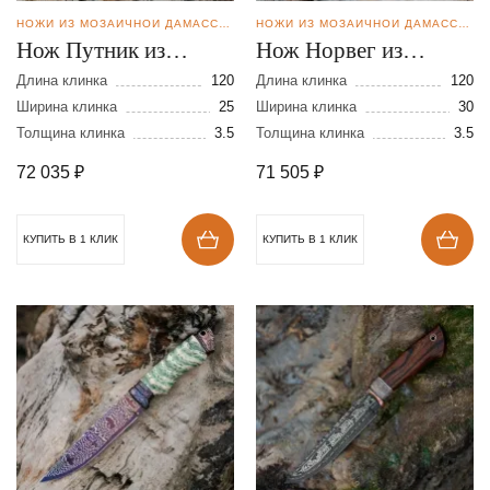
НОЖИ ИЗ МОЗАИЧНОЙ ДАМАССКОЙ СТАЛИ
НОЖИ ИЗ МОЗАИЧНОЙ ДАМАССКОЙ СТАЛИ
Нож Путник из
Нож Норвег из
мозаичной дамасской
мозаичной дамасской
Длина клинка
120
Длина клинка
120
стали
Ширина клинка
25
стали
Ширина клинка
30
Толщина клинка
3.5
Толщина клинка
3.5
72 035
₽
71 505
₽
КУПИТЬ В 1 КЛИК
КУПИТЬ В 1 КЛИК