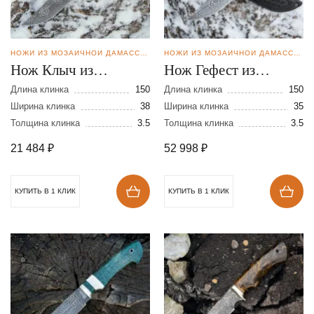
НОЖИ ИЗ МОЗАИЧНОЙ ДАМАССКОЙ СТАЛИ
НОЖИ ИЗ МОЗАИЧНОЙ ДАМАССКОЙ СТАЛИ
Нож Клыч из
Нож Гефест из
мозаичной дамасской
мозаичной дамасской
Длина клинка
150
Длина клинка
150
стали
Ширина клинка
38
стали
Ширина клинка
35
Толщина клинка
3.5
Толщина клинка
3.5
21 484
₽
52 998
₽
КУПИТЬ В 1 КЛИК
КУПИТЬ В 1 КЛИК