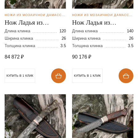
НОЖИ ИЗ МОЗАИЧНОЙ ДАМАССКОЙ СТАЛИ
НОЖИ ИЗ МОЗАИЧНОЙ ДАМАССКОЙ СТАЛИ
Нож Ладья из
Нож Ладья из
мозаичной дамасской
мозаичной дамасской
Длина клинка
120
Длина клинка
140
стали
Ширина клинка
26
стали
Ширина клинка
26
Толщина клинка
3.5
Толщина клинка
3.5
84 872
₽
90 176
₽
КУПИТЬ В 1 КЛИК
КУПИТЬ В 1 КЛИК