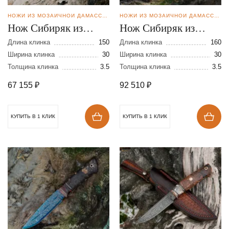
НОЖИ ИЗ МОЗАИЧНОЙ ДАМАССКОЙ СТАЛИ
НОЖИ ИЗ МОЗАИЧНОЙ ДАМАССКОЙ СТАЛИ
Нож Сибиряк из
Нож Сибиряк из
мозаичной дамасской
мозаичной дамасской
Длина клинка
150
Длина клинка
160
стали
Ширина клинка
30
стали
Ширина клинка
30
Толщина клинка
3.5
Толщина клинка
3.5
67 155
₽
92 510
₽
КУПИТЬ В 1 КЛИК
КУПИТЬ В 1 КЛИК