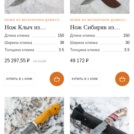
НОЖИ ИЗ МОЗАИЧНОЙ ДАМАССКОЙ СТАЛИ
НОЖИ ИЗ МОЗАИЧНОЙ ДАМАССКОЙ СТАЛИ
Нож Клыч из
Нож Сибиряк из
мозаичной дамасской
мозаичной дамасской
Длина клинка
150
Длина клинка
150
стали
Ширина клинка
38
стали
Ширина клинка
30
Толщина клинка
3.5
Толщина клинка
3.5
25 297,55
₽
49 172
₽
26 629₽
КУПИТЬ В 1 КЛИК
КУПИТЬ В 1 КЛИК