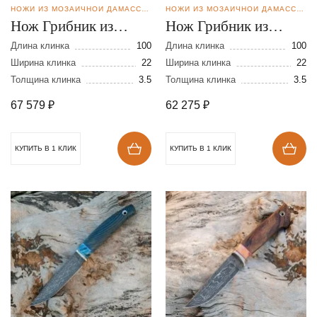
НОЖИ ИЗ МОЗАИЧНОЙ ДАМАССКОЙ СТАЛИ
НОЖИ ИЗ МОЗАИЧНОЙ ДАМАССКОЙ СТАЛИ
Нож Грибник из
Нож Грибник из
мозаичной дамасской
мозаичной дамасской
Длина клинка
100
Длина клинка
100
стали
Ширина клинка
22
стали
Ширина клинка
22
Толщина клинка
3.5
Толщина клинка
3.5
67 579
₽
62 275
₽
КУПИТЬ В 1 КЛИК
КУПИТЬ В 1 КЛИК