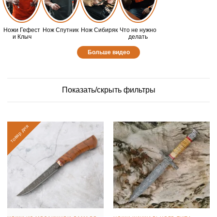
Ножи Гефест
Нож Спутник
Нож Сибиряк
Что не нужно
и Клыч
делать
Больше видео
Показать/скрыть фильтры
товар дня