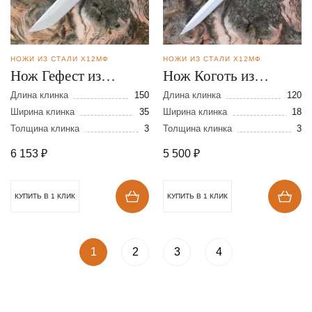
НОЖИ ИЗ СТАЛИ Х12МФ
НОЖИ ИЗ СТАЛИ Х12МФ
Нож Гефест из
Нож Коготь из
кованой стали
кованной стали
Длина клинка
150
Длина клинка
120
Х12МФ
Ширина клинка
35
Х12МФ
Ширина клинка
18
Толщина клинка
3
Толщина клинка
3
6 153
₽
5 500
₽
КУПИТЬ В 1 КЛИК
КУПИТЬ В 1 КЛИК
1
2
3
4