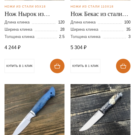
НОЖИ ИЗ СТАЛИ 95Х18
НОЖИ ИЗ СТАЛИ 110Х18
Нож Нырок из
Нож Бекас из стали
кованой стали 95Х18
110Х18
Длина клинка
120
Длина клинка
100
Ширина клинка
28
Ширина клинка
35
Толщина клинка
2.5
Толщина клинка
3
4 244
₽
5 304
₽
КУПИТЬ В 1 КЛИК
КУПИТЬ В 1 КЛИК