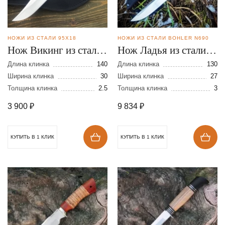
НОЖИ ИЗ СТАЛИ 95Х18
НОЖИ ИЗ СТАЛИ BOHLER N690
Нож Викинг из стали
Нож Ладья из стали
95Х18
N690
Длина клинка
140
Длина клинка
130
Ширина клинка
30
Ширина клинка
27
Толщина клинка
2.5
Толщина клинка
3
3 900
₽
9 834
₽
КУПИТЬ В 1 КЛИК
КУПИТЬ В 1 КЛИК