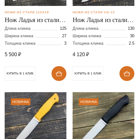
НОЖИ ИЗ СТАЛИ 110Х18
НОЖИ ИЗ СТАЛИ VG-10
Нож Ладья из стали
Нож Ладья из стали
110Х18
VG-10
Длина клинка
125
Длина клинка
130
Ширина клинка
27
Ширина клинка
30
Толщина клинка
3
Толщина клинка
2.5
5 500
₽
4 120
₽
КУПИТЬ В 1 КЛИК
КУПИТЬ В 1 КЛИК
НОВИНКА
НОВИНКА