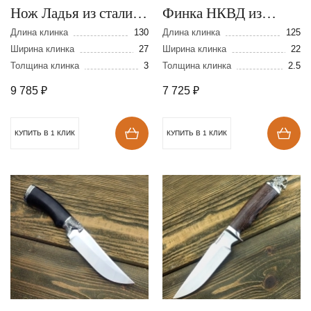
Нож Ладья из стали
Финка НКВД из
N690
дамасской стали
Длина клинка
130
Длина клинка
125
Ширина клинка
27
Ширина клинка
22
Толщина клинка
3
Толщина клинка
2.5
9 785
₽
7 725
₽
КУПИТЬ В 1 КЛИК
КУПИТЬ В 1 КЛИК