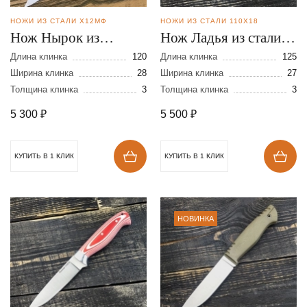
НОЖИ ИЗ СТАЛИ Х12МФ
НОЖИ ИЗ СТАЛИ 110Х18
Нож Нырок из
Нож Ладья из стали
кованой стали
110Х18
Длина клинка
120
Длина клинка
125
Х12МФ
Ширина клинка
28
Ширина клинка
27
Толщина клинка
3
Толщина клинка
3
5 300
₽
5 500
₽
КУПИТЬ В 1 КЛИК
КУПИТЬ В 1 КЛИК
НОВИНКА