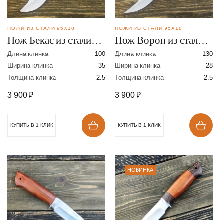
НОЖИ ИЗ СТАЛИ 95Х18
НОЖИ ИЗ СТАЛИ 95Х18
Нож Бекас из стали
Нож Ворон из стали
95Х18
95Х18
Длина клинка
100
Длина клинка
130
Ширина клинка
35
Ширина клинка
28
Толщина клинка
2.5
Толщина клинка
2.5
3 900
₽
3 900
₽
КУПИТЬ В 1 КЛИК
КУПИТЬ В 1 КЛИК
НОВИНКА