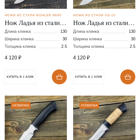
НОЖИ ИЗ СТАЛИ BOHLER N690
НОЖИ ИЗ СТАЛИ VG-10
Нож Ладья из стали
Нож Ладья из стали
N-690
VG-10
Длина клинка
130
Длина клинка
130
Ширина клинка
30
Ширина клинка
30
Толщина клинка
2.5
Толщина клинка
2.5
4 120
₽
4 120
₽
КУПИТЬ В 1 КЛИК
КУПИТЬ В 1 КЛИК
НОВИНКА
НОВИНКА