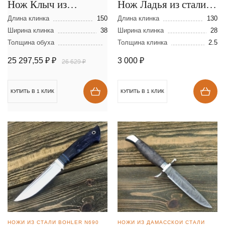
Нож Клыч из
Нож Ладья из стали
мозаичной дамасской
95Х18
Длина клинка
150
Длина клинка
130
стали
Ширина клинка
38
Ширина клинка
28
Толщина обуха
Толщина клинка
2.5
25 297,55 ₽
₽
3 000
₽
26 629 ₽
КУПИТЬ В 1 КЛИК
КУПИТЬ В 1 КЛИК
НОЖИ ИЗ СТАЛИ BOHLER N690
НОЖИ ИЗ ДАМАССКОЙ СТАЛИ