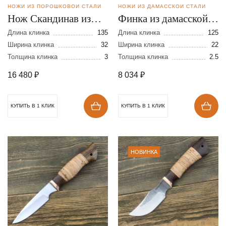
НОЖИ ИЗ ПОРОШКОВОЙ СТАЛИ
НОЖИ ИЗ ДАМАССКОЙ СТАЛИ
Нож Скандинав из
Финка из дамасской
порошковой стали
стали
Длина клинка
135
Длина клинка
125
М390
Ширина клинка
32
Ширина клинка
22
Толщина клинка
3
Толщина клинка
2.5
16 480
₽
8 034
₽
КУПИТЬ В 1 КЛИК
КУПИТЬ В 1 КЛИК
НОВИНКА