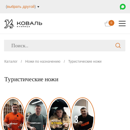
(
выбрать другой
)
0
Каталог
/
Ножи по назначению
/
Туристические ножи
Туристические ножи