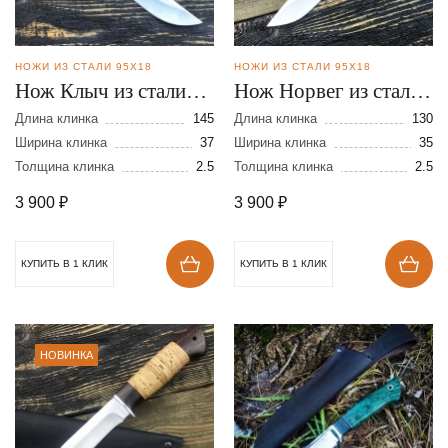
НОЖИ ИЗ СТАЛИ 95Х18
НОЖИ ИЗ СТАЛИ 95Х18
Нож Клыч из стали
Нож Норвег из стали
95Х18
95Х18
Длина клинка
145
Длина клинка
130
Ширина клинка
37
Ширина клинка
35
Толщина клинка
2.5
Толщина клинка
2.5
3 900
₽
3 900
₽
КУПИТЬ В 1 КЛИК
КУПИТЬ В 1 КЛИК
НОВИНКА