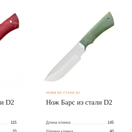
НОЖИ ИЗ СТАЛИ D2
ли D2
Нож Барс из стали D2
115
Длина клинка
145
33
Ширина клинка
40