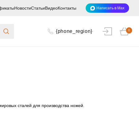
фикаты
Новости
Статьи
Видео
Контакты
Написать в Max
{phone_region}
0
мировых сталей для производства ножей.