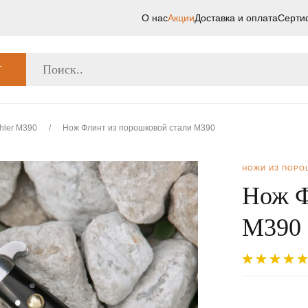
О нас
Акции
Доставка и оплата
Серти
Г
hler M390
/
Нож Флинт из порошковой стали М390
НОЖИ ИЗ ПОРО
Нож Ф
М390