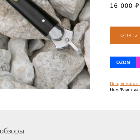
16 000
₽
КУПИТЬ
OZON
Предложить с
Нож Флинт из 
 обзоры