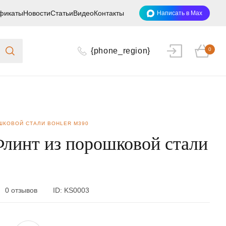
фикаты
Новости
Статьи
Видео
Контакты
Написать в Max
{phone_region}
0
ШКОВОЙ СТАЛИ BOHLER M390
линт из порошковой стали
0 отзывов
ID:
KS0003